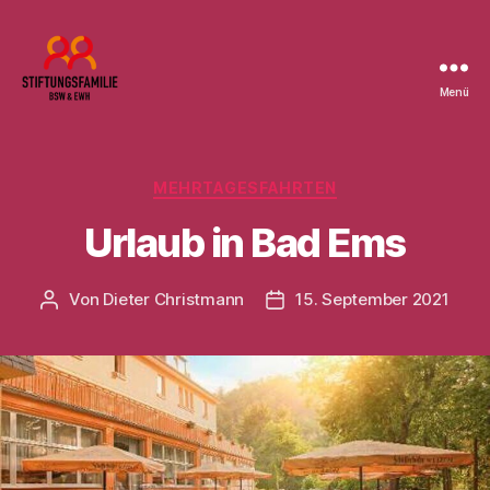
Menü
Stiftung
BSW
Kategorien
MEHRTAGESFAHRTEN
Urlaub in Bad Ems
Von
Dieter Christmann
15. September 2021
Beitragsautor
Beitragsdatum