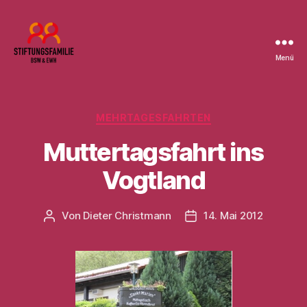
Menü
Stiftung
BSW
Kategorien
MEHRTAGESFAHRTEN
Muttertagsfahrt ins
Vogtland
Von
Dieter Christmann
14. Mai 2012
Beitragsautor
Beitragsdatum