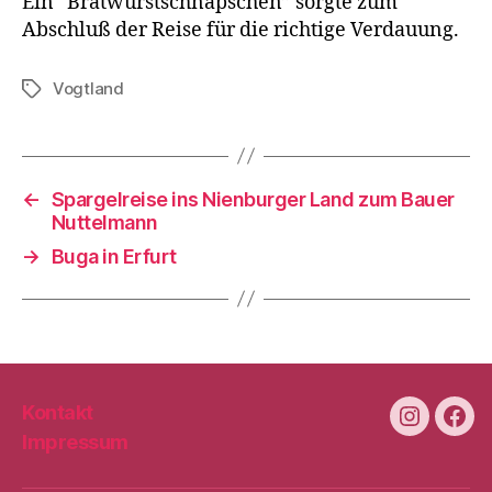
Ein “Bratwurstschnäpschen” sorgte zum
Abschluß der Reise für die richtige Verdauung.
Vogtland
Schlagwörter
←
Spargelreise ins Nienburger Land zum Bauer
Nuttelmann
→
Buga in Erfurt
Kontakt
Instagra
Fac
Impressum