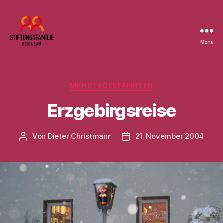
Menü
Stiftung
BSW
Kategorien
MEHRTAGESFAHRTEN
Erzgebirgsreise
Von
Dieter Christmann
21. November 2004
Beitragsautor
Beitragsdatum