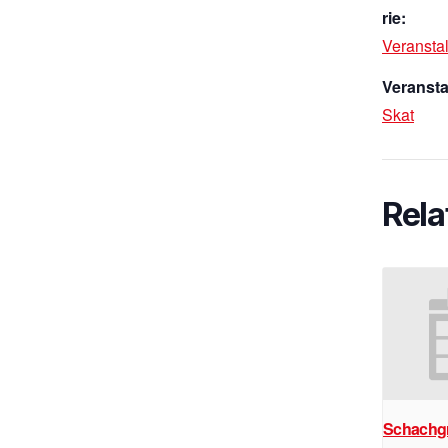
rie:
Veransta
Veransta
Skat
Rela
Schachg