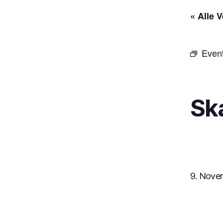
« Alle 
Even
Sk
9. Nove