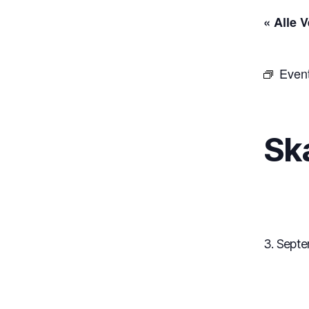
« Alle 
Even
Sk
3. Septe