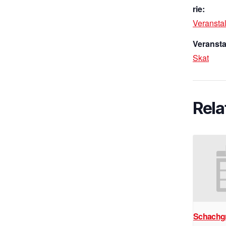
rie:
Veransta
Veransta
Skat
Rela
Schachg