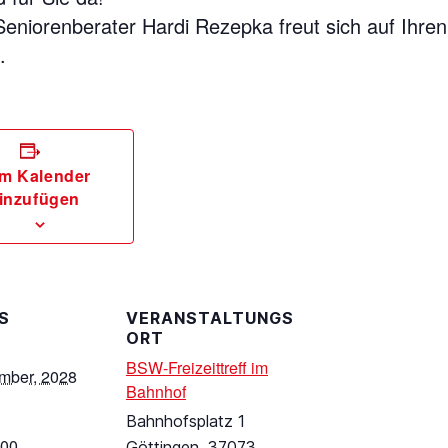
eniorenberater Hardi Rezepka freut sich auf Ihren
.
m Kalender
inzufügen
S
VERANSTALTUNGS
ORT
BSW-Freizeittreff im
mber, 2028
Bahnhof
Bahnhofsplatz 1
:00
Göttingen
,
37073