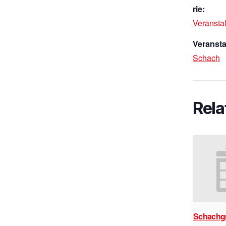
rie:
Veransta
Veransta
Schach
Rela
Schachg