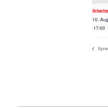
Schachg
10. Aug
17:00
Spre