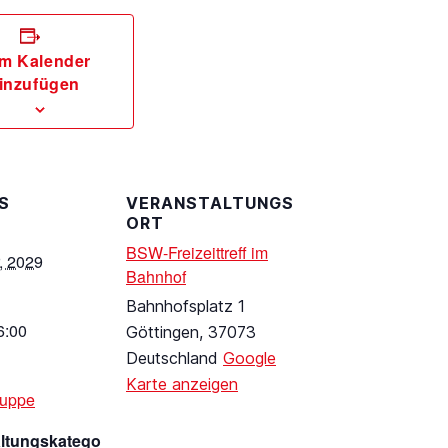
m Kalender
inzufügen
S
VERANSTALTUNGS
ORT
BSW-Freizeittreff im
, 2029
Bahnhof
Bahnhofsplatz 1
6:00
Göttingen
,
37073
Deutschland
Google
Karte anzeigen
ruppe
altungskatego