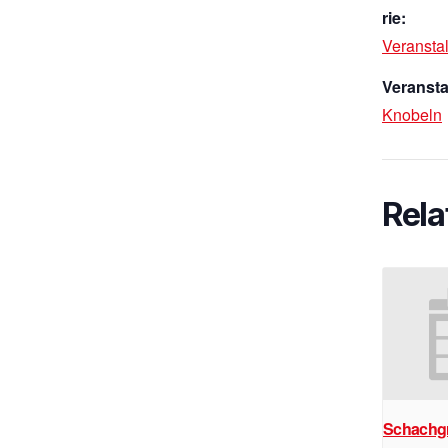
rie:
Veransta
Veransta
Knobeln
Rela
Schachg